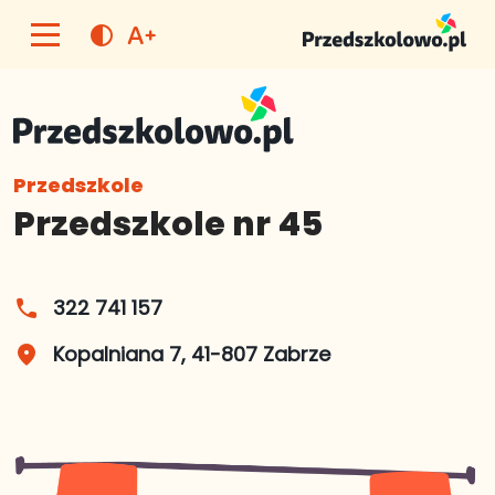
text_increase
contrast
Przedszkole
Przedszkole nr 45
322 741 157
phone
Kopalniana 7, 41-807 Zabrze
place